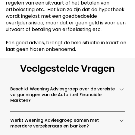
regelen van een uitvaart of het betalen van
erfbelasting etc. Het kan zo zijn dat de hypotheek
wordt ingelost met een goedbedoelde
overlijdensrisico, maar dat er geen geld is voor een
uitvaart of betaling van erfbelasting etc.
Een goed advies, brengt de hele situatie in kaart en
laat geen hiaten onbenoemd.
Veelgestelde Vragen
Beschikt Weening Adviesgroep over de vereiste
vergunningen van de Autoriteit Financiële
Markten?
Jazeker, Weening Adviesgroep heeft een collectieve
vergunning voor Weening Adviesgroep BV onder
Werkt Weening Adviesgroep samen met
meerdere verzekeraars en banken?
nummer 12020609. Dit houdt tevens in, dat wij
beschikken over een